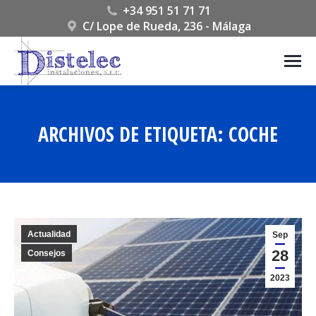
+34 951 51 71 71
C/ Lope de Rueda, 236 - Málaga
ARCHIVOS DE ETIQUETA:
COCHE
Estás aquí:
Actualidad
Sep
28
Consejos
2023