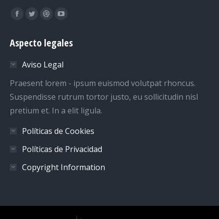
Encuéntranos en:
Facebook
Twitter
Dribbble
YouTube
page
page
page
page
Aspecto legales
opens
opens
opens
opens
in
in
in
in
Aviso Legal
new
new
new
new
window
window
window
window
Praesent lorem - ipsum euismod volutpat rhoncus.
Suspendisse rutrum tortor justo, eu sollicitudin nisl
pretium et. In a elit ligula.
Políticas de Cookies
Políticas de Privacidad
Copyright Information