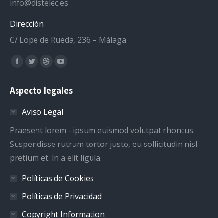
info@distelec.es
Dirección
C/ Lope de Rueda, 236 – Málaga
Encuéntranos en:
Facebook
Twitter
Dribbble
YouTube
page
page
page
page
Aspecto legales
opens
opens
opens
opens
in
in
in
in
Aviso Legal
new
new
new
new
window
window
window
window
Praesent lorem - ipsum euismod volutpat rhoncus.
Suspendisse rutrum tortor justo, eu sollicitudin nisl
pretium et. In a elit ligula.
Políticas de Cookies
Políticas de Privacidad
Copyright Information