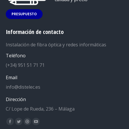
PRESUPUESTO
Información de contacto
Instalación de fibra óptica y redes informáticas
Teléfono
(+34) 951 51 71 71
Email
info@distelec.es
Dirección
C/ Lope de Rueda, 236 – Málaga
Encuéntranos en:
Facebook
Twitter
Dribbble
YouTube