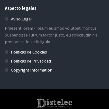
page
page
page
page
Aspecto legales
opens
opens
opens
opens
in
in
in
in
Aviso Legal
new
new
new
new
window
window
window
window
Praesent lorem - ipsum euismod volutpat rhoncus.
Suspendisse rutrum tortor justo, eu sollicitudin nisl
pretium et. In a elit ligula.
Políticas de Cookies
Políticas de Privacidad
Copyright Information