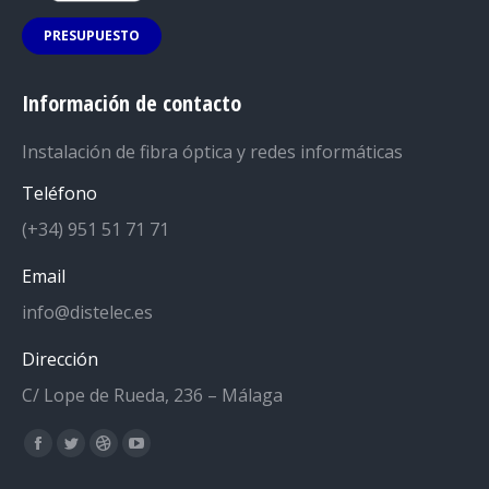
PRESUPUESTO
Información de contacto
Instalación de fibra óptica y redes informáticas
Teléfono
(+34) 951 51 71 71
Email
info@distelec.es
Dirección
C/ Lope de Rueda, 236 – Málaga
Encuéntranos en:
Facebook
Twitter
Dribbble
YouTube
page
page
page
page