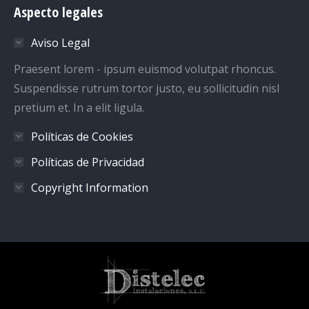
Aspecto legales
opens
opens
opens
opens
in
in
in
in
Aviso Legal
new
new
new
new
window
window
window
window
Praesent lorem - ipsum euismod volutpat rhoncus.
Suspendisse rutrum tortor justo, eu sollicitudin nisl
pretium et. In a elit ligula.
Políticas de Cookies
Políticas de Privacidad
Copyright Information