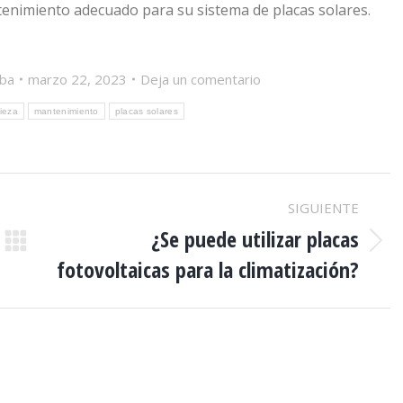
enimiento adecuado para su sistema de placas solares.
lba
marzo 22, 2023
Deja un comentario
pieza
mantenimiento
placas solares
SIGUIENTE
¿Se puede utilizar placas
Publicación
fotovoltaicas para la climatización?
siguiente: