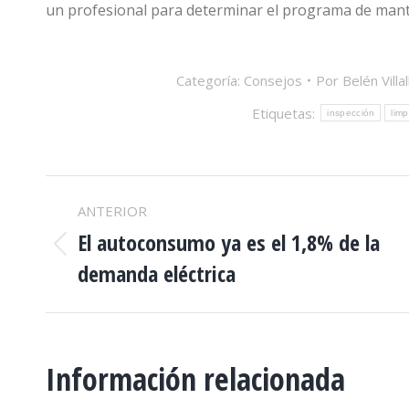
un profesional para determinar el programa de mant
Categoría:
Consejos
Por
Belén Villa
Etiquetas:
inspección
lim
NAVEGACIÓN
ANTERIOR
ENTRE
El autoconsumo ya es el 1,8% de la
Publicación
demanda eléctrica
anterior:
PUBLICACIONES
Información relacionada